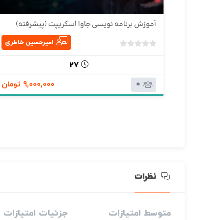
آموزش برنامه نویسی جاوا اسکریپت (پیشرفته)
امیرحسین خاطری
ب
د
27
و
0
ن
9,000,000 تومان
ا
م
ت
ی
ا
ز
0
ر
نظرات
ا
ی
متوسط امتیازات
جزئیات امتیازات