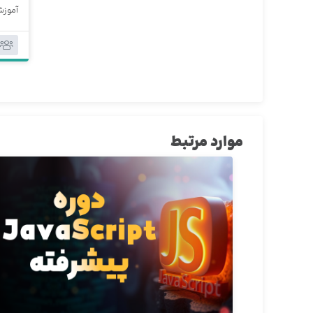
آموزش  React
موارد مرتبط