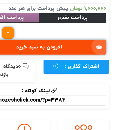
1,000,000
تومان
پیش پرداخت برای
هر عدد
پرداخت نقدی
پرداخت اق
-
افزودن به سبد خرید
اشتراک گذاری :
0دیدگاه
بازد
لینک کوتاه :
amozeshclick.com/?p=4384