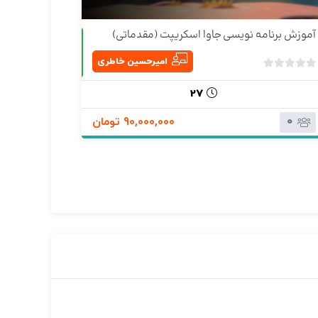
آموزش برنامه نویسی جاوا اسکریپت (مقدماتی)
آموزش مت
حضوری
امیرحسین خاطری
ب
د
27
و
0
0
ن
90,000,000 تومان
ا
م
ت
ی
ا
ز
0
ر
ا
ی