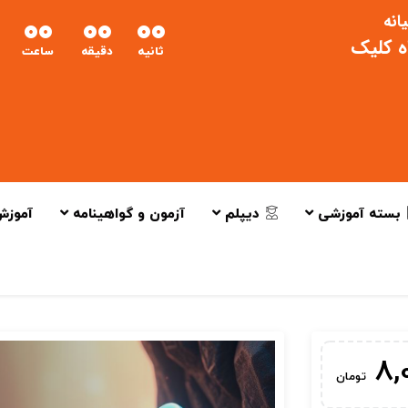
انه
00
00
00
اه کلیک
ثانیه
دقیقه
ساعت
بسته آموزشی
دیپلم
آزمون و گواهینامه
آموزش
8,
تومان