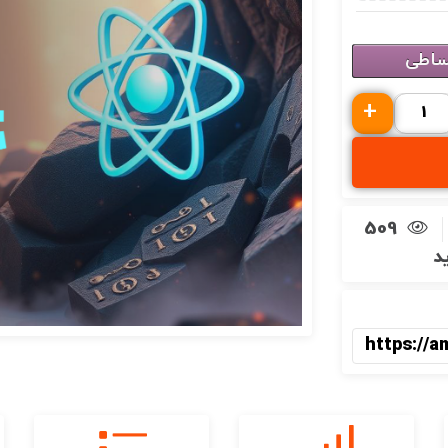
ساطی
+
509
ید
https://