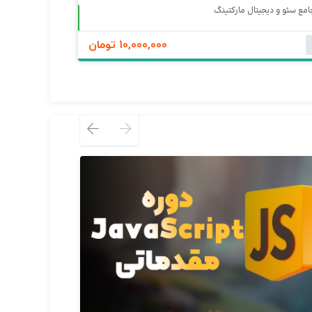
مع سئو و دیجیتال مارکتینگ
آموزش مستر
حضوری
0
10,000,000 تومان