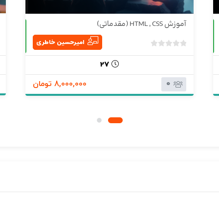
آموزش HTML , CSS (مقدماتی)
حضوری
حضوری
امیرحسین خاطری
ب
د
27
و
0
ن
8,000,000 تومان
ا
م
ت
ی
ا
ز
0
ر
ا
ی