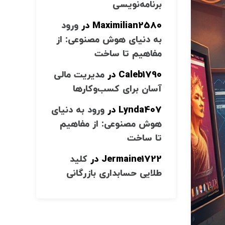
برنامه‌نویسی
Maximilian2580
در
ورود
به دنیای هوش مصنوعی: از
مفاهیم تا ساخت
Caleb1790
در
مدیریت مالی
آسان برای کسب‌وکارها
Lynda407
در
ورود به دنیای
هوش مصنوعی: از مفاهیم
تا ساخت
Jermaine1722
در
کلید
طلایی حسابداری بازرگانی