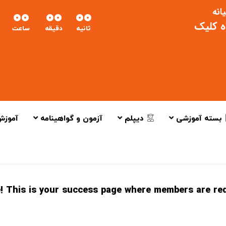
انه
00
00
00
اه کلیک
ثانیه
دقیقه
ساعت
بسته آموزشی
دیپلم
آزمون و گواهینامه
آموزش
 This is your success page where members are redir