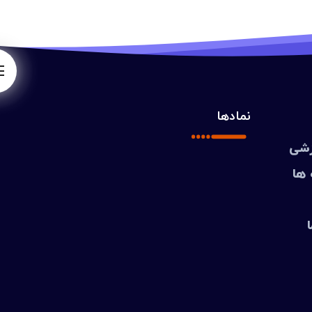
نمادها
زشی
 ها