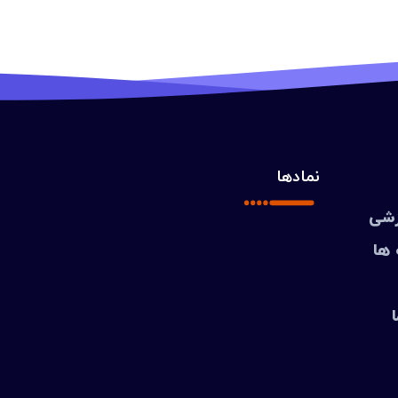
نمادها
زشی
 ها