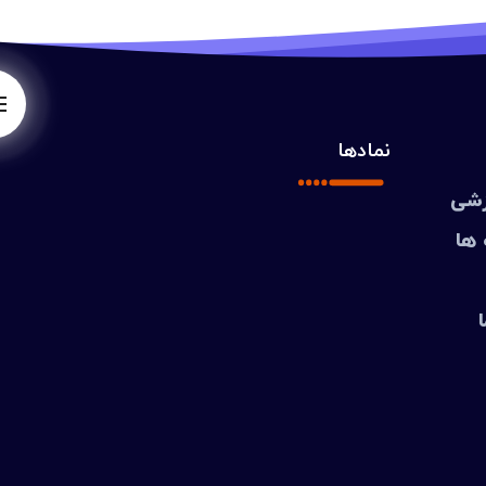
نمادها
زشی
 ها